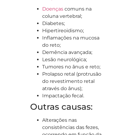
Doenças
comuns na
coluna vertebral;
Diabetes;
Hipertireoidismo;
Inflamações na mucosa
do reto;
Demência avançada;
Lesão neurológica;
Tumores no ânus e reto;
Prolapso retal (p
rotrusão
do revestimento retal
através do ânus);
Impactação fecal.
Outras causas:
Alterações nas
consistências das fezes,
ocorrendo em função da