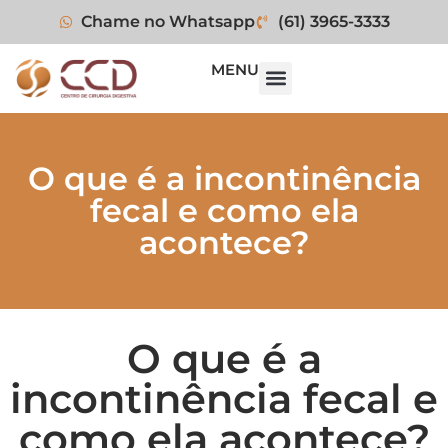
Chame no Whatsapp
(61) 3965-3333
MENU
O que é a incontinência
fecal e como ela
acontece?
O que é a
incontinência fecal e
como ela acontece?