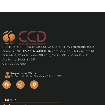
CENTRO DE CIRURGIA DIGESTIVA DO DF LTDA, registrado sob o
número CNPJ
05.373.654/0001-84
, com sede na STN Conjunto M,
Entrada A, 2º andar, salas 301 a 316, Centro Clínico Vital Brazil
Asa Norte, Brasília – DF
CEP: 70.770-909
Responsável Técnico
Dr Dannilo Brito Silveira - CRM: 11823
EXAMES