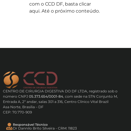
com o CCD DF, basta clicar
aqui. Até o próximo conteúdo.
CENTRO DE CIRURGIA DIGESTIVA DO DF LTDA, registrado sob o
número CNPJ
05.373.654/0001-84
, com sede na STN Conjunto M,
Entrada A, 2º andar, salas 301 a 316, Centro Clínico Vital Brazil
Asa Norte, Brasília – DF
CEP: 70.770-909
Responsável Técnico
Dr Dannilo Brito Silveira - CRM: 11823