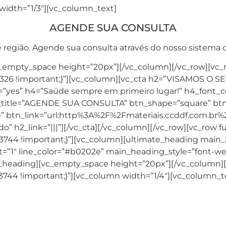
width=”1/3″][vc_column_text]
AGENDE SUA CONSULTA
ia e região. Agende sua consulta através do nosso sistem
_empty_space height=”20px”][/vc_column][/vc_row][vc_r
01326 !important;}”][vc_column][vc_cta h2=”VISAMOS 
=”yes” h4=”Saúde sempre em primeiro lugar!” h4_font_co
_title=”AGENDE SUA CONSULTA” btn_shape=”square” btn_
 btn_link=”url:http%3A%2F%2Fmateriais.ccddf.com.br%2F
ado” h2_link=”|||”][/vc_cta][/vc_column][/vc_row][vc_row 
3744 !important;}”][vc_column][ultimate_heading main
ht=”1″ line_color=”#b0202e” main_heading_style=”font-
e_heading][vc_empty_space height=”20px”][/vc_column][
744 !important;}”][vc_column width=”1/4″][vc_column_t