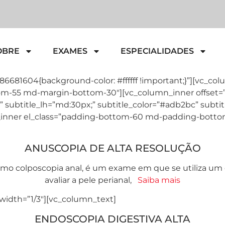
OBRE
EXAMES
ESPECIALIDADES
786681604{background-color: #ffffff !important;}”][vc_
ttom-55 md-margin-bottom-30″][vc_column_inner offset=”vc
 subtitle_lh=”md:30px;” subtitle_color=”#adb2bc” subtitle
ow_inner el_class=”padding-bottom-60 md-padding-bott
ANUSCOPIA DE ALTA RESOLUÇÃO
omo colposcopia anal, é um exame em que se utiliza u
avaliar a pele perianal,
Saiba mais
width=”1/3″][vc_column_text]
ENDOSCOPIA DIGESTIVA ALTA