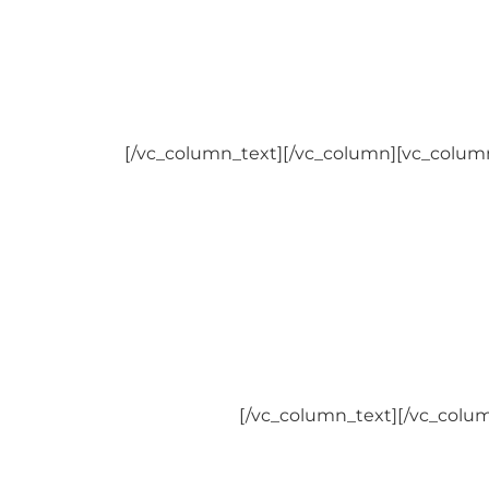
BRADESCO
CAEME-GO
CAESAN
CAMED
CASEC (CODEVASF)
CASEMBRAPA
[/vc_column_text][/vc_column][vc_column
ELETRONORTE (E-VIDA)
EMBRATEL – DEMAIS PLANOS
FACEB
FAPES (BNDES)
FASCAL
FUSEX
GAMA SAÚDE
GRAVIA
INFRAERO
LIFE EMPRESARIAL SAÚDE
[/vc_column_text][/vc_colu
NOTRE DAME
OMINT