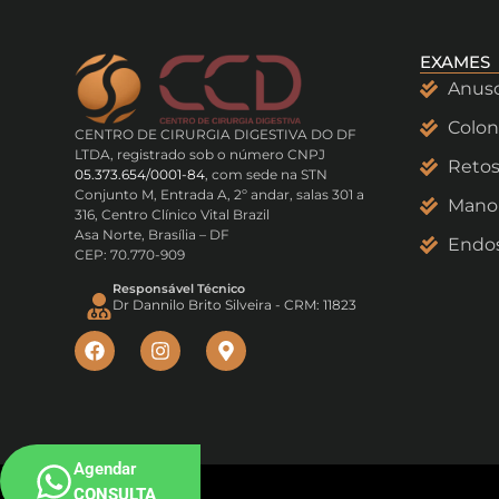
EXAMES
Anus
Colon
CENTRO DE CIRURGIA DIGESTIVA DO DF
LTDA, registrado sob o número CNPJ
Retos
05.373.654/0001-84
, com sede na STN
Conjunto M, Entrada A, 2º andar, salas 301 a
Manom
316, Centro Clínico Vital Brazil
Asa Norte, Brasília – DF
Endos
CEP: 70.770-909
Responsável Técnico
Dr Dannilo Brito Silveira - CRM: 11823
Agendar
CONSULTA