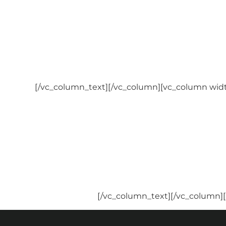
PETROBRAS PETRÓLEO
PLAN ASSISTE (MPDFT)
PLAN ASSISTE (MPF)
PLAN ASSISTE (MPM)
PLAN ASSISTE (MPT)
PROASA
SAÚDE CAIXA
SERPRO
[/vc_column_text][/vc_column][vc_column widt
SIS (SENADOR)
STJ
STM (PLAS/JMU)
TJDFT
TRE
TRF
TRT
TST-SAÚDE
UNAFISCO (SINDIFISCO)
[/vc_column_text][/vc_column][