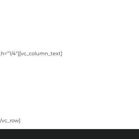
h=”1/4″][vc_column_text]
STF – MED
/vc_row]