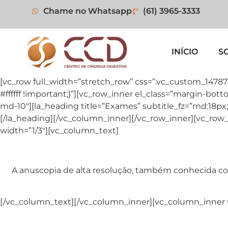
Chame no Whatsapp
(61) 3965-3333
INÍCIO
S
[vc_row full_width=”stretch_row” css=”.vc_custom_1478
#ffffff !important;}”][vc_row_inner el_class=”margin-bo
md-10″][la_heading title=”Exames” subtitle_fz=”md:18px;”
[/la_heading][/vc_column_inner][/vc_row_inner][vc_r
width=”1/3″][vc_column_text]
A anuscopia de alta resolução, também conhecida c
[/vc_column_text][/vc_column_inner][vc_column_inner 