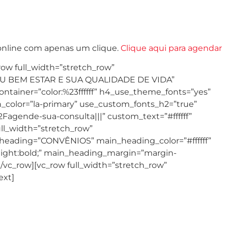
a online com apenas um clique.
Clique aqui para agendar
ow full_width=”stretch_row”
O SEU BEM ESTAR E SUA QUALIDADE DE VIDA”
ntainer=”color:%23ffffff” h4_use_theme_fonts=”yes”
color=”la-primary” use_custom_fonts_h2=”true”
agende-sua-consulta|||” custom_text=”#ffffff”
full_width=”stretch_row”
_heading=”CONVÊNIOS” main_heading_color=”#ffffff”
weight:bold;” main_heading_margin=”margin-
/vc_row][vc_row full_width=”stretch_row”
ext]
AFFEGO