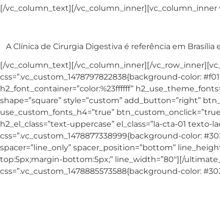
[/vc_column_text][/vc_column_inner][vc_column_inner 
A Clínica de Cirurgia Digestiva é referência em Brasíl
[/vc_column_text][/vc_column_inner][/vc_row_inner][vc
css=”.vc_custom_1478797822838{background-color: #f
h2_font_container=”color:%23ffffff” h2_use_theme_fonts
shape=”square” style=”custom” add_button=”right” btn
use_custom_fonts_h4=”true” btn_custom_onclick=”true”
h2_el_class=”text-uppercase” el_class=”la-cta-01 texto-l
css=”.vc_custom_1478877338999{background-color: #30
spacer=”line_only” spacer_position=”bottom” line_heig
top:5px;margin-bottom:5px;” line_width=”80″][/ultimat
css=”.vc_custom_1478885573588{background-color: #303
AMIL
ASETE (ASTE)
BACEN
BRB SAÚDE