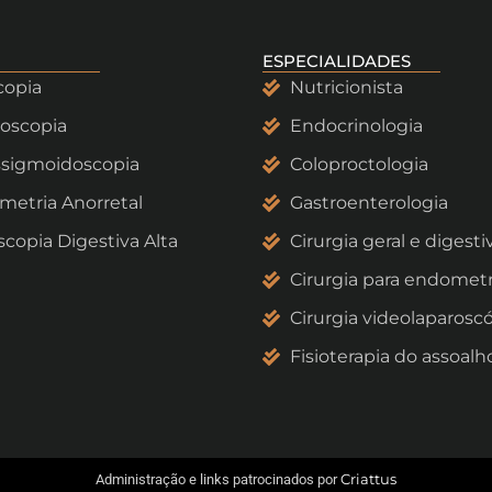
ESPECIALIDADES
copia
Nutricionista
oscopia
Endocrinologia
sigmoidoscopia
Coloproctologia
etria Anorretal
Gastroenterologia
copia Digestiva Alta
Cirurgia geral e digesti
Cirurgia para endomet
Cirurgia videolaparosc
Fisioterapia do assoalh
Criattus
Administração e links patrocinados por