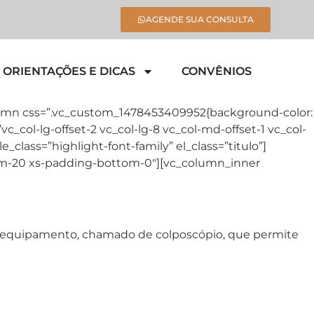
AGENDE SUA CONSULTA
ORIENTAÇÕES E DICAS
CONVÊNIOS
column css=”.vc_custom_1478453409952{background-color:
_col-lg-offset-2 vc_col-lg-8 vc_col-md-offset-1 vc_col-
_class=”highlight-font-family” el_class=”titulo”]
om-20 xs-padding-bottom-0″][vc_column_inner
m equipamento, chamado de colposcópio, que permite