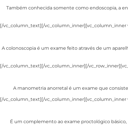
Também conhecida somente como endoscopia, a endosc
[/vc_column_text][/vc_column_inner][vc_column_inner 
A colonoscopia é um exame feito através de um aparelho
[/vc_column_text][/vc_column_inner][/vc_row_inner][vc
A manometria anorretal é um exame que consiste n
[/vc_column_text][/vc_column_inner][vc_column_inner 
É um complemento ao exame proctológico básico, 