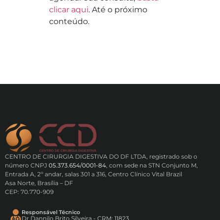
clicar aqui
. Até o próximo
conteúdo.
CENTRO DE CIRURGIA DIGESTIVA DO DF LTDA, registrado sob o
número CNPJ
05.373.654/0001-84
, com sede na STN Conjunto M,
Entrada A, 2º andar, salas 301 a 316, Centro Clínico Vital Brazil
Asa Norte, Brasília – DF
CEP: 70.770-909
Responsável Técnico
Dr Dannilo Brito Silveira - CRM: 11823