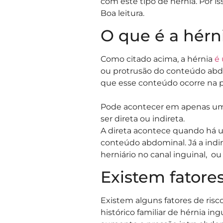
com este tipo de hérnia. Por i
Boa leitura.
O que é a hérn
Como citado acima, a hérnia
é
ou protrusão do conteúdo abdom
que esse conteúdo ocorre na p
Pode acontecer em apenas um l
ser direta ou indireta.
A direta acontece quando há 
conteúdo abdominal. Já a indi
herniário no canal inguinal, o
Existem fatores
Existem alguns fatores de ris
histórico familiar de hérnia in