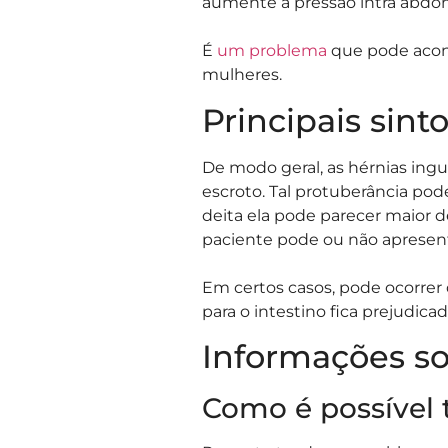
aumente a pressão intra abdom
É
um problema
que pode acon
mulheres.
Principais sin
De modo geral, as hérnias ing
escroto. Tal protuberância po
deita ela pode parecer maior d
paciente pode ou não apresent
Em certos casos, pode ocorrer d
para o intestino fica prejudic
Informações so
Como é possível t