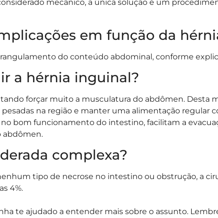
considerado mecânico, a única solução é um procediment
mplicações em função da hérni
estrangulamento do conteúdo abdominal, conforme expli
ir a hérnia inguinal?
vitando forçar muito a musculatura do abdômen. Desta m
ito pesadas na região e manter uma alimentação regular c
dam no bom funcionamento do intestino, facilitam a evac
do abdômen.
siderada complexa?
enhum tipo de necrose no intestino ou obstrução, a ciru
as 4%.
ha te ajudado a entender mais sobre o assunto. Lembre