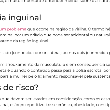
sso, é muito importante entender melhor sobre o assunto e
ia inguinal
 um problema
que ocorre na região da virilha. O termo 
inal por um orifício que pode ser acidental ou natural.
arede da região inguinal.
ado (conhecida por unilateral) ou nos dois (conhecida 
um afrouxamento da musculatura e em consequência se
reta é quando o conteúdo passa para a bolsa escrotal 
u para a mulher pelo ligamento responsável pela sustent
 de risco?
co que devem ser levados em consideração, como os cas
guinal, esforço repetitivo, tosse crônica, obesidade, const