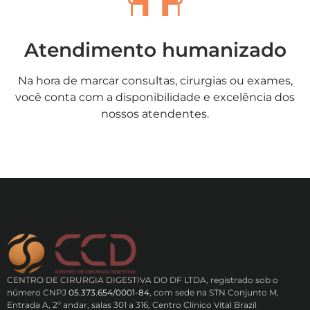
Atendimento humanizado
Na hora de marcar consultas, cirurgias ou exames,
você conta com a disponibilidade e excelência dos
nossos atendentes.
CENTRO DE CIRURGIA DIGESTIVA DO DF LTDA, registrado sob o
número CNPJ
05.373.654/0001-84
, com sede na STN Conjunto M,
Entrada A, 2º andar, salas 301 a 316, Centro Clínico Vital Brazil