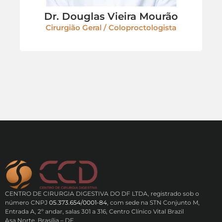
Dr. Douglas Vieira Mourão
Cirurgião Geral
/
Coloproctologista
CENTRO DE CIRURGIA DIGESTIVA DO DF LTDA, registrado sob o
número CNPJ
05.373.654/0001-84
, com sede na STN Conjunto M,
Entrada A, 2º andar, salas 301 a 316, Centro Clínico Vital Brazil
Asa Norte, Brasília – DF