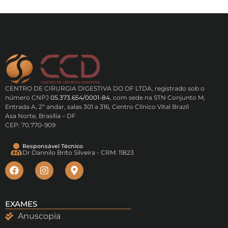
CENTRO DE CIRURGIA DIGESTIVA DO DF LTDA, registrado sob o
número CNPJ
05.373.654/0001-84
, com sede na STN Conjunto M,
Entrada A, 2º andar, salas 301 a 316, Centro Clínico Vital Brazil
Asa Norte, Brasília – DF
CEP: 70.770-909
Responsável Técnico
Dr Dannilo Brito Silveira - CRM: 11823
EXAMES
Anuscopia